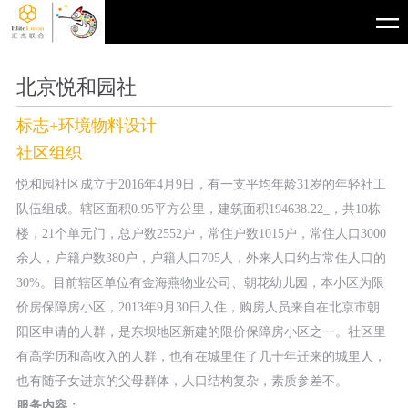
北京悦和园社
标志+环境物料设计
社区组织
悦和园社区成立于2016年4月9日，有一支平均年龄31岁的年轻社工
队伍组成。辖区面积0.95平方公里，建筑面积194638.22_，共10栋
楼，21个单元门，总户数2552户，常住户数1015户，常住人口3000
余人，户籍户数380户，户籍人口705人，外来人口约占常住人口的
30%。目前辖区单位有金海燕物业公司、朝花幼儿园，本小区为限
价房保障房小区，2013年9月30日入住，购房人员来自在北京市朝
阳区申请的人群，是东坝地区新建的限价保障房小区之一。社区里
有高学历和高收入的人群，也有在城里住了几十年迁来的城里人，
也有随子女进京的父母群体，人口结构复杂，素质参差不。
服务内容：