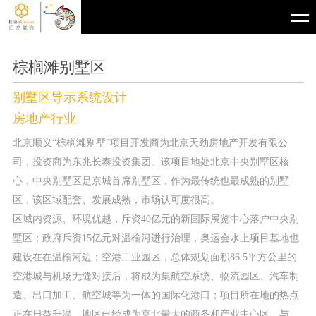
棕榈滩别墅区
别墅区导示系统设计
房地产行业
北京顺义“棕榈滩别墅”项目开发商为北京天劲房地产开发有限公
司，投资商为东兆长泰投资集团。该项目地处北京中央别墅区核
心，中央别墅区是京城首席别墅区，作为最传统也最成熟的别墅
区，该区域配套、发展成熟，市场认可度很高。
区域内资源、环境优越，斥资40亿元的新国际展览中心落户中央别
墅区；政府斥资15亿元对温榆河进行治理，奥运会水上项目基地也
建设在在温榆河边；空港工业园区，总体规划面积86.5平方公里的
空港城与机场无缝对接后，将成为集航空系统、物流园区、汽车制
造、出口加工、航空城等为一体的国际化港口；项目所在地的热点
正在日益升温，地区已经成为京北最大的商务和产业中心区，与