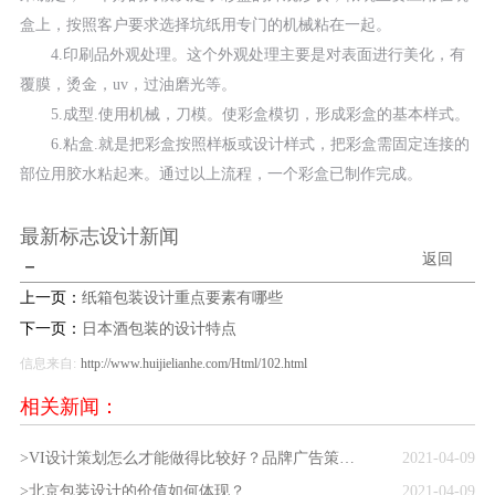
盒上，按照客户要求选择坑纸用专门的机械粘在一起。
4.印刷品外观处理。这个外观处理主要是对表面进行美化，有
覆膜，烫金，uv，过油磨光等。
5.成型.使用机械，刀模。使彩盒模切，形成彩盒的基本样式。
6.粘盒.就是把彩盒按照样板或设计样式，把彩盒需固定连接的
部位用胶水粘起来。通过以上流程，一个彩盒已制作完成。
最新标志设计新闻
返回
－
上一页：
纸箱包装设计重点要素有哪些
下一页：
日本酒包装的设计特点
信息来自:
http://www.huijielianhe.com/Html/102.html
相关新闻：
>VI设计策划怎么才能做得比较好？品牌广告策划公司的方法
2021-04-09
>北京包装设计的价值如何体现？
2021-04-09