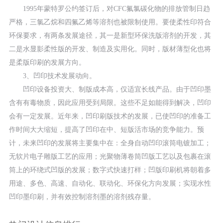
1995年蒙特罗公约签订后，对CFC氟氯碳化物的排放管制日趋
严格，三氯乙烷和四氟乙烯等溶剂也被限制使用。要使柔性印符合
环保要求，有两条发展途径，其一是新型环保洗版溶剂的开发，其
二是水显影柔性版的开发、制造及实用化。同时，版材薄型化也将
是柔版印刷的发展方向。
3、凹印技术发展动向。
凹印设备投资大、制版成本高，仅适宜长线产品。由于凹印墨
含有有毒物质，因此应用受到局限。这些不足如能得到解决，凹印
会有一定发展。近年来，凹印刷版技术的发展，已使凹印的准备工
作时间大大缩短，提高了凹印在中、短版活市场的竞争能力。预
计，未来凹印的发展将主要集中在：全身自动凹印滚筒电镀加工；
无软片电子雕版工艺的应用；光聚物薄卷筒凹版工艺以及包裹在滚
筒上的环绕式凹版的发展；数字式快速打样；凹版印刷机将朝着多
用途、多色、高速、自动化、联动化、环保化方向发展；实现水性
凹印墨印刷，并有效控制溶剂墨的溶剂残存量。