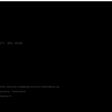
许可，谢绝一切转载。
PHIC DESIGN COMMUNICATION & PREPRESS 46,
ausanne - Switzerland
ckaging.ch