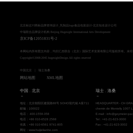
北京标志VI商标品牌资询设计_乳制品logo食品包装设计-北京知名设计公司
中瑞联合品牌设计机构 Beijing Hugesight International Arts Development
京ICP备12051831号-2
本网站内所有图文内容，均归汇杰联合（北京）国际艺术发展有限公司版权所有。未经
Copyright©2008-2045 hugesightDesign.All rights reserved
中国北京 ｜ 瑞士洛桑
｜
网站地图
XML地图
中国 . 北京
瑞士 . 洛桑
－
－
地址：北京朝阳区建国路88号 SOHO现代城 A座711
HEADQUARTER - CH GRA
邮编：100022
chemin de Montelly 1007 L
电话： 400-1558-358
E-mail : info@geymeier-pa
电话：+86 010-6528 2568
Tel : +41-21-623-3000
传真：+86 010-6561 9741-805
Fax : +41-21-623-3002
网址：www.huijielianhe.com