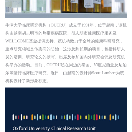
牛津大学临床研究机构（OUCRU）成立于1991年，位于越南，该机
构由越南胡志明市的热带疾病医院、胡志明市健康医疗服务及
WELLCOME基金提供支持。该机构致力于全球的健康科研研究，
重点研究领域是传染病的防治，这涉及到长期的项目，包括科研人
员的培训、研究论文的撰写、出席及参加国内外研究会议及研究机
构举办的活动。目前，OUCRU还在周边的泰国、印度尼西亚及尼泊
尔等进行临床医疗研究。近日，由越南的设计师Scott Lambert为该
机构设计了新形象标志。