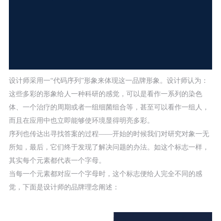
设计师采用一“代码序列”形象来体现这一品牌形象。设计师认为：
这些多彩的形象给人一种科研的感觉，可以是看作一系列的染色
体、一个治疗的周期或者一组细菌组合等，甚至可以看作一组人，
而且在应用中也立即能够使环境显得明亮多彩。
序列也传达出寻找答案的过程——开始的时候我们对研究对象一无
所知，最后，它们终于发现了解决问题的办法。如这个标志一样，
其实每个元素都代表一个字母。
当每一个元素都对应一个字母时，这个标志便给人完全不同的感
觉，下面是设计师的品牌理念阐述：