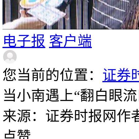
电子报
客户端
您当前的位置：
证券
当小南遇上“翻白眼
来源：证券时报网
作
点赞