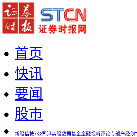
首页
快讯
要闻
股市
新股
信披+
公司
港美股
数据
基金
金融
视听
评论
专题
产经
创