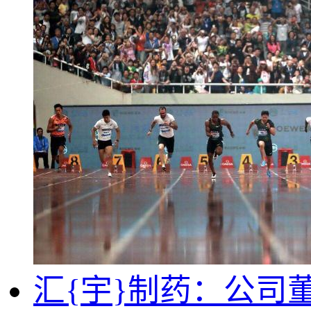
汇{宇}制药：公司